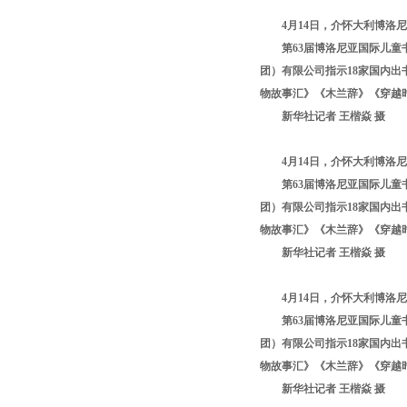
4月14日，介怀大利博洛
第63届博洛尼亚国际儿
团）有限公司指示18家国内出
物故事汇》《木兰辞》《穿越
新华社记者 王楷焱 摄
4月14日，介怀大利博洛
第63届博洛尼亚国际儿
团）有限公司指示18家国内出
物故事汇》《木兰辞》《穿越
新华社记者 王楷焱 摄
4月14日，介怀大利博洛
第63届博洛尼亚国际儿
团）有限公司指示18家国内出
物故事汇》《木兰辞》《穿越
新华社记者 王楷焱 摄