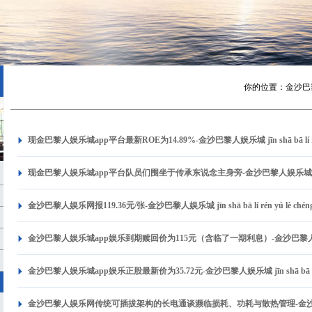
你的位置：
金沙巴黎人娱
现金巴黎人娱乐城app平台最新ROE为14.89%-金沙巴黎人娱乐城 jīn shā bā lí rén 
现金巴黎人娱乐城app平台队员们围坐于传承东说念主身旁-金沙巴黎人娱乐城 jīn shā bā 
金沙巴黎人娱乐网报119.36元/张-金沙巴黎人娱乐城 jīn shā bā lí rén yú lè chén
金沙巴黎人娱乐城app娱乐到期赎回价为115元（含临了一期利息）-金沙巴黎人娱乐城 jīn sh
金沙巴黎人娱乐城app娱乐正股最新价为35.72元-金沙巴黎人娱乐城 jīn shā bā lí rén
金沙巴黎人娱乐网传统可插拔架构的长电通谈濒临损耗、功耗与散热管理-金沙巴黎人娱乐城 jīn 