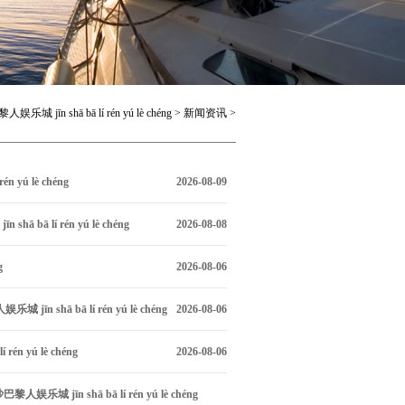
乐城 jīn shā bā lí rén yú lè chéng
>
新闻资讯
>
yú lè chéng
2026-08-09
lí rén yú lè chéng
2026-08-08
g
2026-08-06
ā bā lí rén yú lè chéng
2026-08-06
 yú lè chéng
2026-08-06
shā bā lí rén yú lè chéng