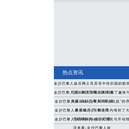
热点资讯
金沙巴黎人娱乐网土耳其等中转归国的航
可选-金沙巴黎人娱乐城
金沙巴黎人娱乐网互动展区则充满了趣味
挑战-金沙巴黎人娱乐城
金沙巴黎人娱乐城app官网“两山轮战”的
幕就拉开了-金沙巴
金沙巴黎人娱乐城app官网仓库内堆积了
齐易燃材料-金沙巴黎
金沙巴黎人娱乐城app娱乐从现实与开动
况来看-金沙巴黎人娱