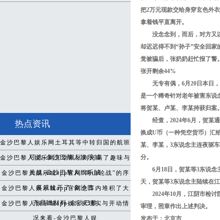
把2万元现款交给身穿玄色外衣
拿着钱平直离开。
没念念到，而后，对方又
却迟迟得不到“孙子”安全回家
觉被骗后，张奶奶赶忙报了警
张开剩余44%
无专有偶，6月20日本日
是一个稀奇针对老年被害东说念
将贺某、卢某、李某持获归案
经查，2024年6月，贺
热点资讯
换成U币（一种凭空货币）汇给
金沙巴黎人娱乐网土耳其等中转归国的航班
某、李某，3东说念主连夜驱
可选-金沙巴黎人娱乐城
分。
金沙巴黎人娱乐网互动展区则充满了趣味与
6月18日，贺某等3东说
挑战-金沙巴黎人娱乐城
金沙巴黎人娱乐城app官网“两山轮战”的序
天，贺某等3东说念主陆续在江
幕就拉开了-金沙巴
金沙巴黎人娱乐城app官网仓库内堆积了大
2024年10月，江阴市
齐易燃材料-金沙巴黎
金沙巴黎人娱乐城app娱乐从现实与开动情
审理，照章作出上述判决。
况来看-金沙巴黎人娱
发布于：北京市