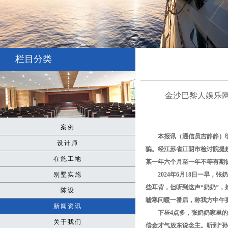
栏目分类
金沙巴黎人娱乐网又给了对
案例
本报讯（通信员吉静静）
设计师
骗。经江苏省江阴市检讨院提
在施工地
某一年六个月至一年不等有期
别墅实施
2024年6月18日一早
些耳背，但听到这声“奶奶”，
陈设
嘘寒问暖一番后，称我方中午
新闻资讯
下昼4点多，张奶奶家里
关于我们
偿金才气放东说念主。听到“