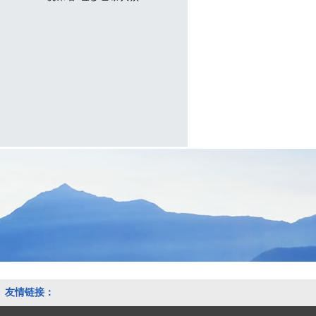
友情链接：