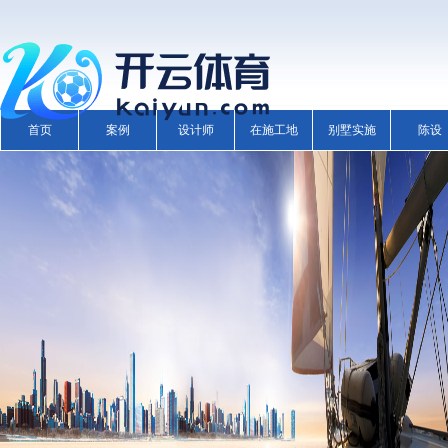
首页
案例
设计师
在施工地
别墅实施
陈设